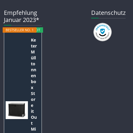
Empfehlung
Datenschutz
Januar 2023*
BESTSELLER NO. 1
ANGEBOT
Ke
ter
M
üll
to
nn
en
bo
x
St
or
e
it
Ou
t
Mi