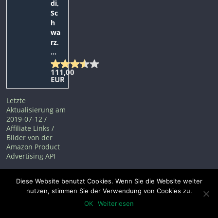
di,
Sc
h
wa
rz,
...
111,00
EUR
Letzte
Aktualisierung am
2019-07-12 /
Affiliate Links /
Bilder von der
Amazon Product
Advertising API
Diese Website benutzt Cookies. Wenn Sie die Website weiter
nutzen, stimmen Sie der Verwendung von Cookies zu.
OK
Weiterlesen
*=Affiliatelinks/Werbelinks Copyright © 2026