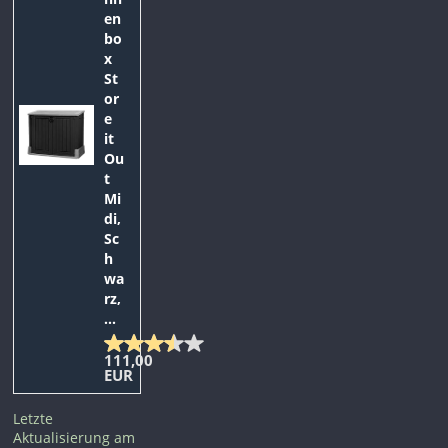
en
bo
x
St
or
e
it
Ou
t
Mi
di,
Sc
h
wa
rz,
...
111,00
EUR
Letzte
Aktualisierung am