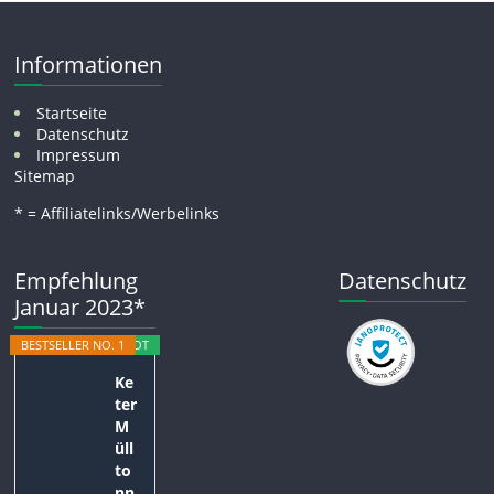
Informationen
Startseite
Datenschutz
Impressum
Sitemap
* = Affiliatelinks/Werbelinks
Empfehlung
Datenschutz
Januar 2023*
BESTSELLER NO. 1
ANGEBOT
Ke
ter
M
üll
to
nn